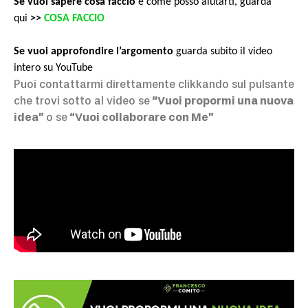
Se vuoi sapere cosa faccio
e come posso aiutarti, guarda
qui
>>
COSA FACCIO
Se vuoi approfondire l’argomento
guarda subito il video
intero su YouTube
Puoi contattarmi direttamente clikkando sul pulsante
che trovi sotto al video se
“Vuoi propormi una nuova
idea”
o se
“Vuoi collaborare con M
e”